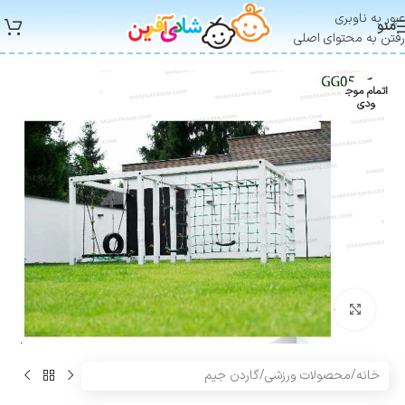
عبور به ناوبری
منو
رفتن به محتوای اصلی
اتمام موج
ودی
بزرگنمایی تصویر
خانه
/
محصولات ورزشی
/
گاردن جیم