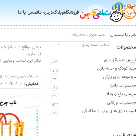
عبور به ناوبری
فروشگاه
وبلاگ
درباره ما
تماس با ما
رفتن به محتوای اصلی
اس با پشتیبان
انتخاب دسته بندی
محصولات
برخی مواقع در مراکز خری
تر ندارید
تجهیزات مراکز بازی
بنابر این لیست وسایلی 
۵۳
مهد کودک و خانه بازی
۱۰۲۸
خانه
/
تجهیزات مراکز با
مجموعه بازی پارکی
۲۵۹
نمایش
9
24
36
محصولات بادی
۱۹۰
مبلمان باغ و ویلا
۱۴۰
محصولات ورزشی
۱۴۳
اسباب بازی های برقی و مکانیکی
۶۵
فیلتر قیمت