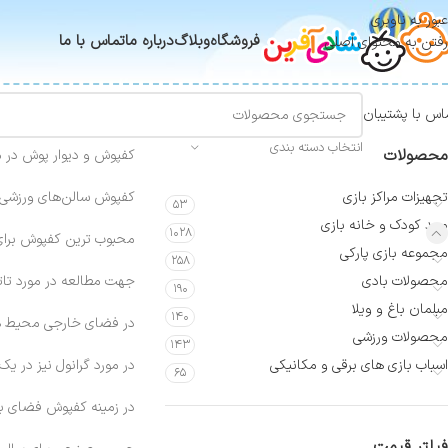
عبور به ناوبری
فروشگاه
وبلاگ
درباره ما
تماس با ما
رفتن به محتوای اصلی
اس با پشتیبان
انتخاب دسته بندی
محصولات
کفپوش و دیوار پوش در مر
تجهیزات مراکز بازی
کفپوش سالن‌های ورزشی، ج
۵۳
مهد کودک و خانه بازی
۱۰۲۸
محبوب ترین کفپوش برای
مجموعه بازی پارکی
۲۵۸
محصولات بادی
جهت مطالعه در مورد تاتا
۱۹۰
مبلمان باغ و ویلا
۱۴۰
در فضای خارجی محیط های 
محصولات ورزشی
۱۴۳
اسباب بازی های برقی و مکانیکی
در مورد گرانول نیز در یک 
۶۵
در زمینه کفپوش فضای با
فیلتر قیمت