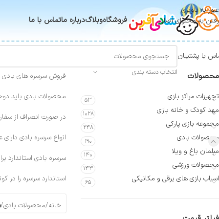
عبور به ناوبری
فروشگاه
وبلاگ
درباره ما
تماس با ما
رفتن به محتوای اصلی
اس با پشتیبان
انتخاب دسته بندی
محصولات
فروش سرسره های بادی و
تجهیزات مراکز بازی
محصولات بادی باید دوخت
۵۳
مهد کودک و خانه بازی
۱۰۲۸
در صورت انصراف از سفارش معادل 30 درصد از قیمت کل محصول به 
مجموعه بازی پارکی
۲۴۸
محصولات بادی
انواع سرسره بادی دارای ع
۱۹۰
مبلمان باغ و ویلا
۱۴۰
سرسره بادی استاندارد ب
محصولات ورزشی
۱۴۳
اسباب بازی های برقی و مکانیکی
استاندارد سرسره را در کو
۶۵
خانه
/
محصولات بادی
/
س
فیلتر قیمت