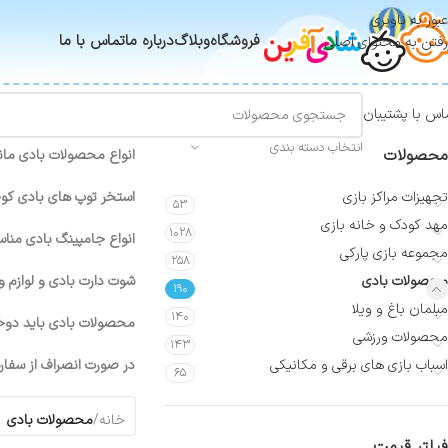
عبور به ناوبری
فروشگاه
وبلاگ
درباره ما
تماس با ما
رفتن به محتوای اصلی
اس با پشتیبان
انتخاب دسته بندی
محصولات
انواع محصولات بادی مانند
تجهیزات مراکز بازی
استخر توپ های بادی کو
۵۳
مهد کودک و خانه بازی
۱۰۲۸
انواع جامپینگ بادی منا
مجموعه بازی پارکی
۲۵۸
محصولات بادی
شوت دارت بادی و لوازم و
۱۹۰
مبلمان باغ و ویلا
۱۴۰
محصولات بادی باید دوخت
محصولات ورزشی
۱۴۳
اسباب بازی های برقی و مکانیکی
در صورت انصراف از سفارش محصولات بادی معادل 30 
۶۵
خانه
/
محصولات بادی
/
ب
فیلتر قیمت