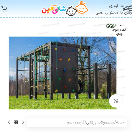
عبور به ناوبری
منو
رفتن به محتوای اصلی
اتمام موج
ودی
بزرگنمایی تصویر
خانه
/
محصولات ورزشی
/
گاردن جیم