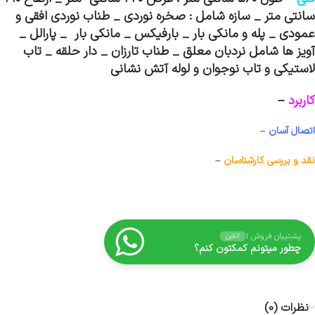
سانتی متر _ سازه شامل : صخره نوردی _ طناب نوردی افقی و
عمودی _ پله و مانکی بار _ بارفیکس _ مانکی بار _ پارالل _
آویز ها شامل نردبان معلق _ طناب تارزان _ دار حلقه _ تاب
لاستیکی و تاب نوجوان و لوله آتش نشانی
کاربرد
–
اتصال آسان
–
نقد و بررسی کارشناسان
–
پشتیبان فروش ۱
آنلاین
چطور میتونم کمکتون کنم؟
نظرات (0)