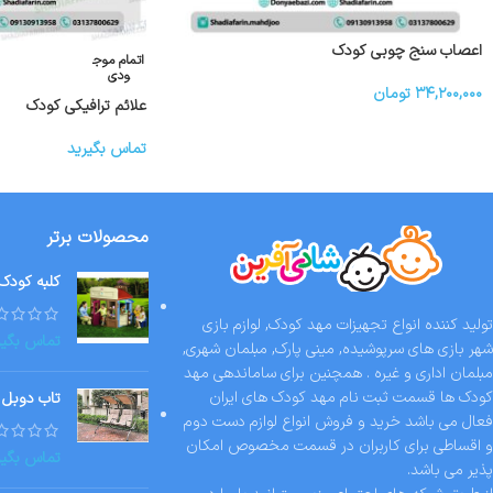
اعصاب سنج چوبی کودک
اتمام موج
ودی
۳۴,۲۰۰,۰۰۰
تومان
علائم ترافیکی کودک
تماس بگیرید
محصولات برتر
کلبه کودک
تولید کننده انواع تجهیزات مهد کودک, لوازم بازی
تماس بگیر
شهر بازی های سرپوشیده, مینی پارک, مبلمان شهری,
مبلمان اداری و غیره . همچنین برای ساماندهی مهد
کودک ها قسمت ثبت نام مهد کودک های ایران
تاب دوبل 
فعال می باشد خرید و فروش انواع لوازم دست دوم
و اقساطی برای کاربران در قسمت مخصوص امکان
تماس بگیر
پذیر می باشد.