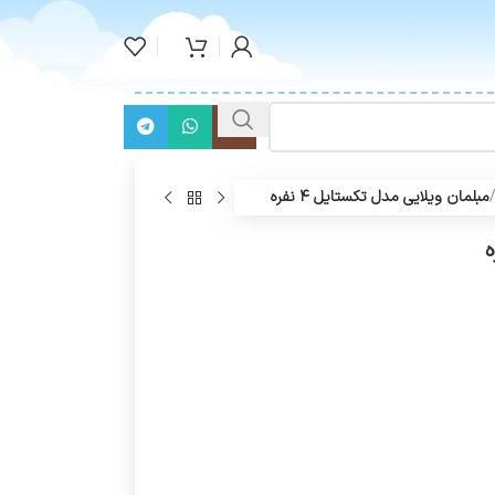
مبلمان ویلایی مدل تکستایل ۴ نفره