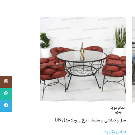
اینستاگر
واتساپ
تلگرام
اتمام موج
اتمام موج
ودی
ودی
میز و صندلی و مبلمان باغ و ویلا مدل LIN
سرویس ۴ نفره laren
تماس بگیرید
تماس بگیرید