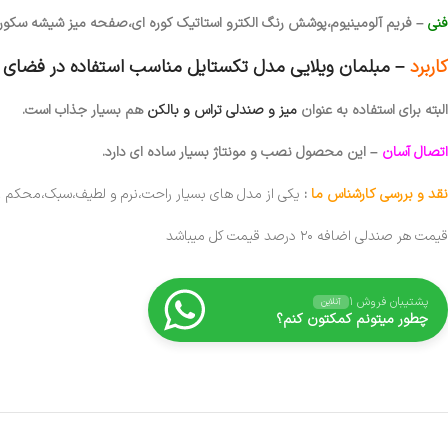
فنی
– فریم آلومینیوم،پوشش رنگ الکترو استاتیک کوره ای،صفحه میز شیشه سکوریت ۱۰
کاربرد
– مبلمان ویلایی مدل تکستایل
مناسب استفاده در فضای با
البته برای استفاده به عنوان
میز و صندلی تراس و بالکن
هم بسیار جذاب است.
اتصال آسان
– این محصول نصب و مونتاژ بسیار ساده ای دارد.
نقد و بررسی کارشناس ما
:
یکی از مدل های بسیار راحت،نرم و لطیف،سبک،محکم و 
قیمت هر صندلی اضافه ۲۰ درصد قیمت کل میباشد
پشتیبان فروش ۱
آنلاین
چطور میتونم کمکتون کنم؟