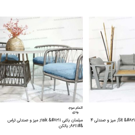
اتمام موج
ودی
مبلمان فضای باز مدل Sit &#۸۲۱۱; میز و صندلی ۴
مبلمان باغی raik &#۸۲۱۱; میز و صندلی تراس
&#۸۲۱۱; بالکن