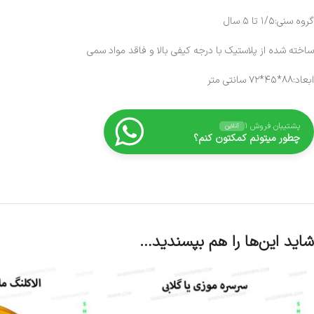
گروه سنی:۱/۵ تا ۵ سال
ساخته شده از پلاستیک با درجه کیفی بالا و فاقد مواد سمی
ابعاد:۸۸*۴۵*۷۲ سانتی متر
پشتیبان فروش ۱
آنلاین
چطور میتونم کمکتون کنم؟
شاید این‌ها را هم بپسندید…