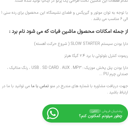
تمام قطعات این ماشین تحت طراحی پگ پرگو در ایتالیا تولید شده است.
با توجه به توان موتور و گیریگس و فضای نشیمنگاه این محصول برای رده سنی ۱
الی ۶ مناسب می باشد .
از جمله امکانات محصول ماشین فیات که می شود نام برد :
دارا بودن سیستم SLOW STARTER ( شروع حرکت آهسته)
ریموت کنترل بلوتوثی با برد ۲.۴ گیگا هرتز
دارا بودن پنل پخش موزیک : USB . SD CARD . AUX . MP3 ، رنگ متالیک ،
صندلی چرم PU …
جهت دریافت مشاوره با شماره های مندرج در منو
تماس با ما
می توانید با ما در
ارتباط باشید .
پشتیبان فروش ۱
آنلاین
چطور میتونم کمکتون کنم؟