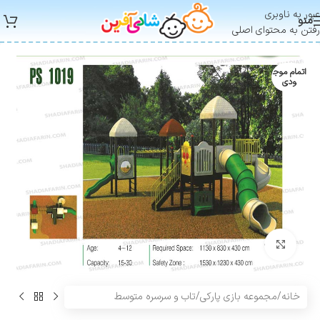
عبور به ناوبری
منو
رفتن به محتوای اصلی
اتمام موج
ودی
بزرگنمایی تصویر
خانه
/
مجموعه بازی پارکی
/
تاب و سرسره متوسط