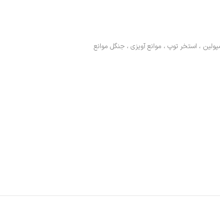
مپولین ، استخر توپ ، موانع آویزی ، جنگل موانع