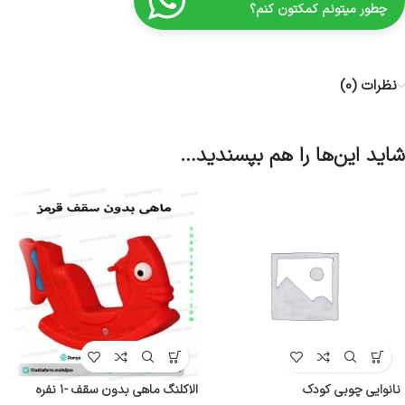
چطور میتونم کمکتون کنم؟
نظرات (0)
شاید این‌ها را هم بپسندید…
نانوایی چوبی کودک
الاکلنگ ماهی بدون سقف -۱ نفره