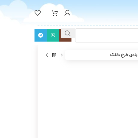
بادی طرح دلقک