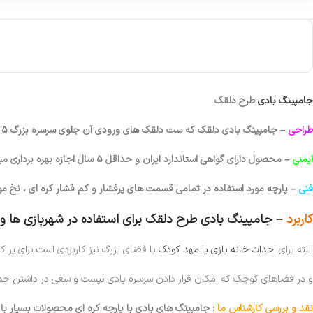
جامپینگ بادی
طرح دلقک
طراحی
– جامپینگ بادی دلقک که ست دلقک های ورودی آن جلوی سرسره بزرگ ۵ مناره هم به کار رفته برای استفاده کنار هم جایگزین ترامپولین.
ایمنی
– محصول دارای گواهی استاندارد ایران و حداقل ۵ سال اجازه بهره برداری میباشد که نشان از ایمنی کافی محصول دارد.
فنی
– پارچه مورد استفاده در تمامی قسمت های پرفشار و کم فشار کره ای ، نخ مو
کاربرد
– جامپینگ بادی طرح دلقک برای استفاده در شهربازی ها 
البته برای
احداث خانه بازی یا مهد کودک
با فضای بزرگ نیز کاربردی است برای پر کر
و در فضاهای کوچک که امکان قرار دادن سرسره بادی نیست و سعی در داشتن حداق
نقد و بررسی کارشناس ما
: جامپینگ های بادی با پارچه کره ای محصولات بسیار با