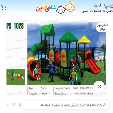
عبور به ناوبری
منو
رفتن به محتوای اصلی
اتمام موج
ودی
بزرگنمایی تصویر
خانه
/
مجموعه بازی پارکی
/
تاب و سرسره متوسط