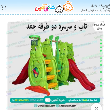
عبور به ناوبری
منو
رفتن به محتوای اصلی
اتمام موج
ودی
بزرگنمایی تصویر