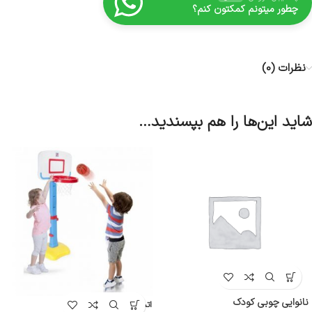
چطور میتونم کمکتون کنم؟
نظرات (0)
شاید این‌ها را هم بپسندید…
نانوایی چوبی کودک
اتمام موج