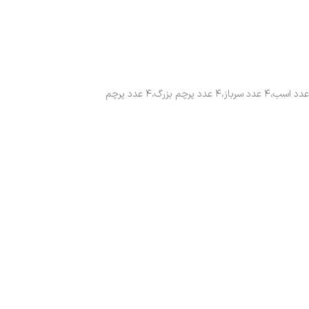
دارای ۲۴ تکه از لوازم شن بازی مانند:سطل مخصوص حمل وسایل،غلتک،بیلچه،چنگال،لیوان،قالب ساخت دیواره قلعه،قالب ساخت قلعه،قالب ساخت برج مراقب،۴ عدد اسب،۴ عدد سرباز،۴ عدد پرچم بزرگ،۴ عدد پرچم