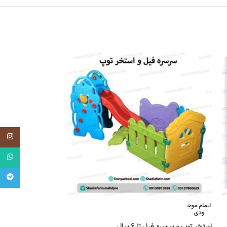
اینستاگر
واتساپ
تلگرام
اتمام موج
ودی
استخر توپ و سرسره فیل تا ۶ سال