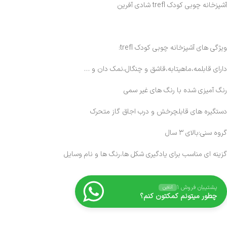
آشپزخانه چوبی کودک trefl شادی آفرین
ویژگی های
آشپزخانه چوبی کودک trefl:
دارای قابلمه،ماهیتابه،قاشق و چنگال،نمک دان و …
رنگ آمیزی شده با رنگ های غیر سمی
دستگیره های قابلچرخش و درب اجاق گاز متحرک
گروه سنی:بالای ۳ سال
گزینه ای مناسب برای یادگیری شکل ها،رنگ ها و نام وسایل
پشتیبان فروش ۱
آنلاین
چطور میتونم کمکتون کنم؟