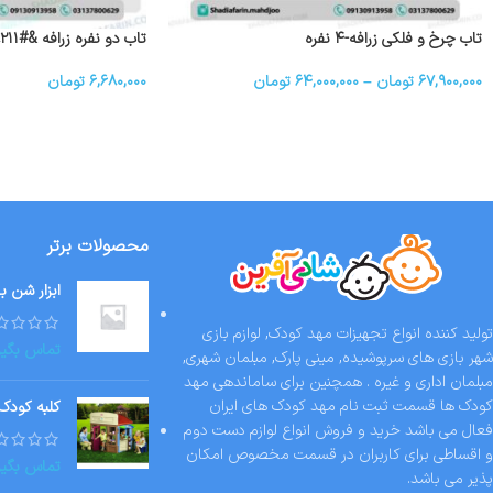
تاب چرخ و فلکی زرافه-۴ نفره
تاب دو نفره زرافه &#۸۲۱۱; ۲ نفره
۶۷,۹۰۰,۰۰۰
تومان
–
۶۴,۰۰۰,۰۰۰
تومان
۶,۶۸۰,۰۰۰
تومان
محصولات برتر
ابزار شن ب
تولید کننده انواع تجهیزات مهد کودک, لوازم بازی
تماس بگیر
شهر بازی های سرپوشیده, مینی پارک, مبلمان شهری,
مبلمان اداری و غیره . همچنین برای ساماندهی مهد
کودک ها قسمت ثبت نام مهد کودک های ایران
کلبه کودک
فعال می باشد خرید و فروش انواع لوازم دست دوم
و اقساطی برای کاربران در قسمت مخصوص امکان
تماس بگیر
پذیر می باشد.