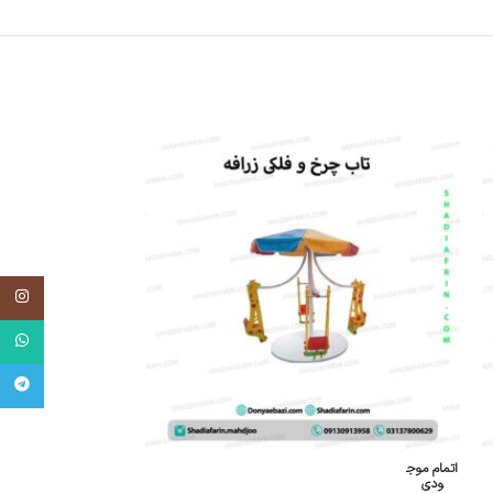
اینستاگر
واتساپ
تلگرام
اتمام موج
ودی