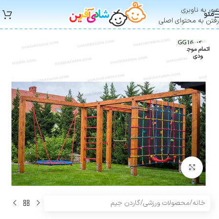
عبور به ناوبری
منو
رفتن به محتوای اصلی
اتمام موج
ودی
بزرگنمایی تصویر
خانه
/
محصولات ورزشی
/
گاردن جیم