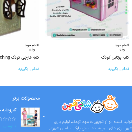
اتمام موج
اتمام موج
ودی
ودی
کلبه پرتابل کودک
کلبه قارچی کودک ching ching
تماس بگیرید
تماس بگیرید
محصولات برتر
آشپزخانه چوبی orld
تولید کننده انواع تجهیزات مهد کودک, لوازم بازی
۰
تومان
شهر بازی های سرپوشیده, مینی پارک, مبلمان شهری,