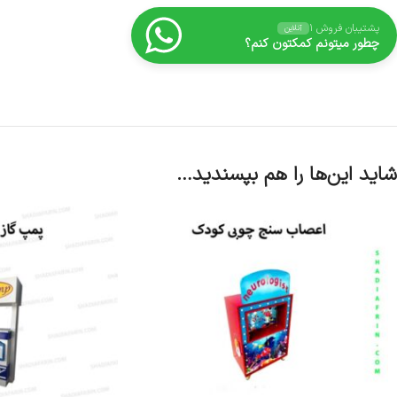
پشتیبان فروش ۱
آنلاین
چطور میتونم کمکتون کنم؟
شاید این‌ها را هم بپسندید…