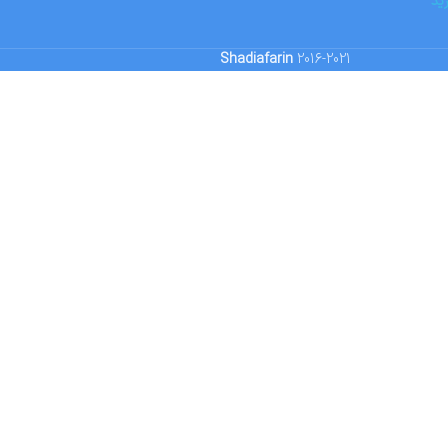
ید
Shadiafarin
2016-2021