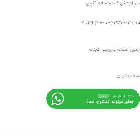
میز ایرهاکی ۴ نفره شادی آفرین
ابعاد:۱۲۸۳(W)*۲۳۰۴(L)*۱۸۲۰(H)
جنس صفحه بازی:پلی کربنات
ساخت:تایوان
پشتیبان فروش ۱
آنلاین
چطور میتونم کمکتون کنم؟