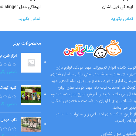
ایرهاکی فیل نشان
ایرهاکی مدل dynamo stinger
تماس بگیرید
تماس بگیرید
محصولات برتر
ابزار شن ب
تولید کننده انواع تجهیزات مهد کودک, لوازم بازی
تماس بگیر
شهر بازی های سرپوشیده, مینی پارک, مبلمان شهری,
مبلمان اداری و غیره . همچنین برای ساماندهی مهد
کودک ها قسمت ثبت نام مهد کودک های ایران
کلبه کودک
فعال می باشد خرید و فروش انواع لوازم دست دوم
و اقساطی برای کاربران در قسمت مخصوص امکان
تماس بگیر
پذیر می باشد.
از طریق شبکه های اجتماعی زیر میتوانید با ما در
تاب دوبل 
ارتباط باشید.
اصفهان بلوار کشاورز