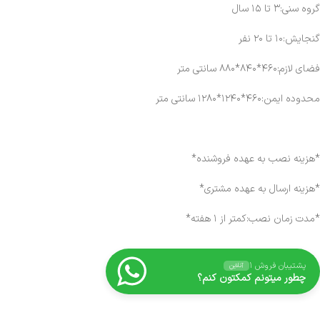
گروه سنی:۳ تا ۱۵ سال
گنجایش:۱۰ تا ۲۰ نفر
فضای لازم:۴۶۰*۸۴۰*۸۸۰ سانتی متر
محدوده ایمن:۴۶۰*۱۲۴۰*۱۲۸۰ سانتی متر
*هزینه نصب به عهده فروشنده*
*هزینه ارسال به عهده مشتری*
*مدت زمان نصب:کمتر از ۱ هفته*
پشتیبان فروش ۱
آنلاین
چطور میتونم کمکتون کنم؟