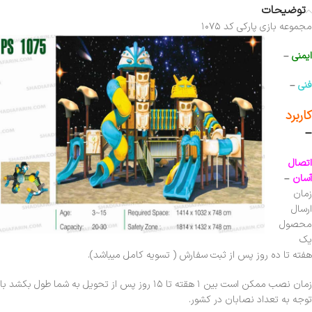
توضیحات
مجموعه بازی پارکی کد ۱۰۷۵
ایمنی
–
فنی
–
کاربرد
–
اتصال
آسان
–
زمان
ارسال
محصول
یک
هفته تا ده روز پس از ثبت سفارش ( تسویه کامل میباشد).
زمان نصب ممکن است بین ۱ هقته تا ۱۵ روز پس از تحویل به شما طول بکشد با
توجه به تعداد نصابان در کشور.