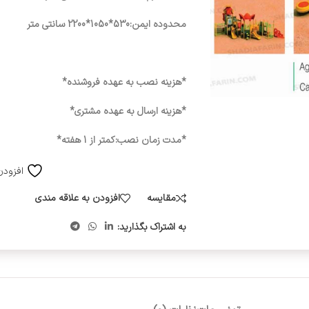
محدوده ایمن:530*1050*2200 سانتی متر
*هزینه نصب به عهده فروشنده*
*هزینه ارسال به عهده مشتری*
*مدت زمان نصب:کمتر از 1 هفته*
افزودن
مقایسه
افزودن به علاقه مندی
به اشتراک بگذارید: