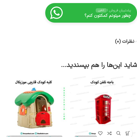
پشتیبان فروش ۱
آنلاین
چطور میتونم کمکتون کنم؟
نظرات (0)
شاید این‌ها را هم بپسندید…