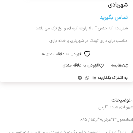
شهربادی
تماس بگیرید
شهربادی
که جنس آن از پارچه کره ای و نخ ترک می باشد.
مناسب برای بازی کودک در شهربازی و خانه بازی.
افزودن به علاقه مندی ها
مقایسه
افزودن به علاقه مندی
به اشتراک بگذارید:
توضیحات
شهربادی
شادی آفرین
ابعاد:طول14*عرض8*ارتفاع ۶/۵
این دستگاه ترکیبی از سرسره،جامپینگ،صخره نوردی و مانع و لوله ی عبور می