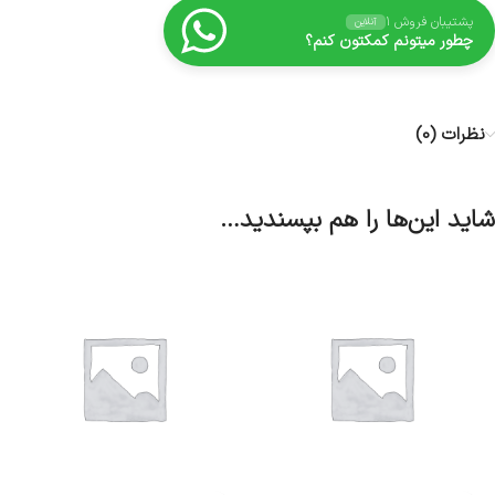
پشتیبان فروش ۱
آنلاین
چطور میتونم کمکتون کنم؟
نظرات (0)
شاید این‌ها را هم بپسندید…