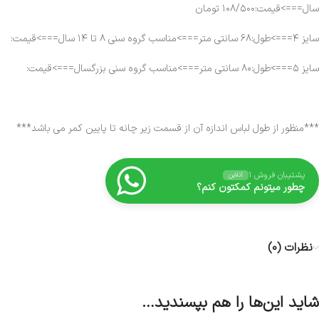
سال===>قیمت:۱۰۸/۵۰۰ تومان
سایز ۴===>طول:۶۸ سانتی متر===>مناسب گروه سنی ۸ تا ۱۴ سال===>قیمت:
سایز ۵===>طول:۸۰ سانتی متر===>مناسب گروه سنی بزرگسال===>قیمت:
***منظور از طول لباس اندازه آن از قسمت زیر چانه تا پایین کمر می باشد***
پشتیبان فروش ۱
آنلاین
چطور میتونم کمکتون کنم؟
نظرات (0)
شاید این‌ها را هم بپسندید…