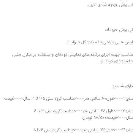
تن پوش جوجه شادی آفرین
تن پوش حیوانات
لباس هایی طراحی شده به شکل حیوانات
مناسب جهت اجرای برنامه های نمایشی کودکان و استفاده در منازل،جشن
ها،مهدهای کودک و…
دارای ۵ سایز
سایز ۱===>طول:۴۰ سانتی متر===>مناسب گروه سنی ۱/۵ تا ۳ سال===>قیمت:
سایز ۲===>طول:۴۸ سانتی متر===>مناسب گروه سنی ۳ تا ۶
سال===>قیمت:۸۸/۵۰۰ تومان
سایز ۳===>طول:۵۳ سانتی متر===>مناسب گروه سنی ۶ تا ۸