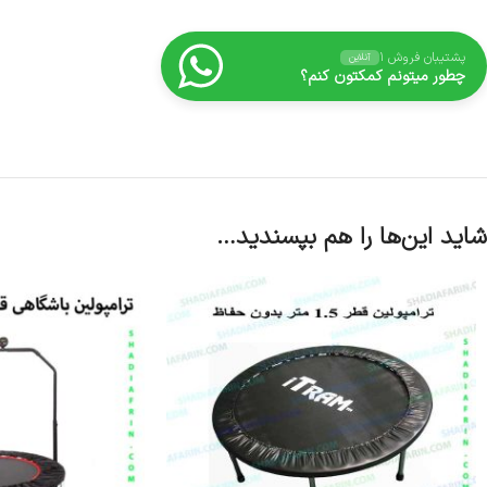
پشتیبان فروش ۱
آنلاین
چطور میتونم کمکتون کنم؟
شاید این‌ها را هم بپسندید…