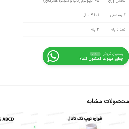
تحمل وزن
۴۵ کیلوگرم (تاب و سرسره همزمان)
گروه سنی
۱ تا ۴ سال
تعداد پله
۳ پله
پشتیبان فروش ۱
آنلاین
چطور میتونم کمکتون کنم؟
محصولات مشابه