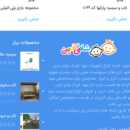
تاب و سرسره پارکها کد ۱۰۹۹
مجموعه بازی پلی اتیلنی کد 
تماس بگیرید
تماس بگیرید
محصولات برتر
سرسره ماش
تولید کننده انواع تجهیزات مهد کودک, لوازم بازی
۷,۷۰۰,۰۰۰
شهر بازی های سرپوشیده, مینی پارک, مبلمان شهری,
مبلمان اداری و غیره . همچنین برای ساماندهی مهد
کودک ها قسمت ثبت نام مهد کودک های ایران
تاب سایبا
فعال می باشد خرید و فروش انواع لوازم دست دوم
و اقساطی برای کاربران در قسمت مخصوص امکان
تماس بگیر
پذیر می باشد.
از طریق شبکه های اجتماعی زیر میتوانید با ما در
تاب و سرسره
ارتباط باشید.
اصفهان بلوار کشاورز