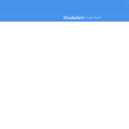
ید
Shadiafarin
2016-2021