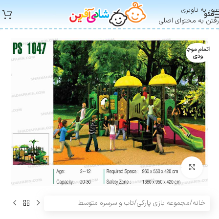
عبور به ناوبری
منو
رفتن به محتوای اصلی
اتمام موج
ودی
بزرگنمایی تصویر
خانه
/
مجموعه بازی پارکی
/
تاب و سرسره متوسط