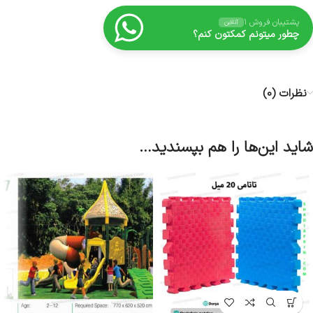
پشتیبان فروش ۱
آنلاین
چطور میتونم کمکتون کنم؟
نظرات (0)
شاید این‌ها را هم بپسندید…