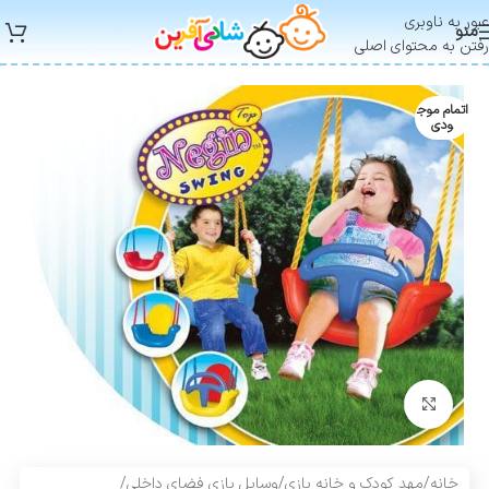
عبور به ناوبری
منو
رفتن به محتوای اصلی
اتمام موج
ودی
بزرگنمایی تصویر
خانه
/
مهد کودک و خانه بازی
/
وسایل بازی فضای داخلی
/