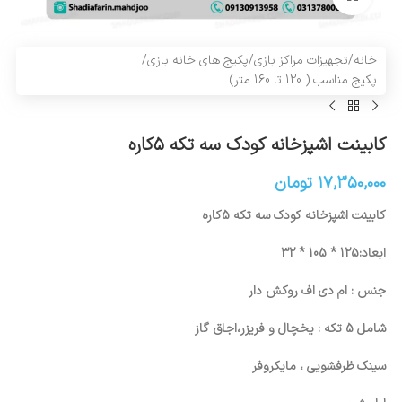
خانه
/
تجهیزات مراکز بازی
/
پکیج های خانه بازی
/
پکیج مناسب ( 120 تا 160 متر)
کابینت اشپزخانه کودک سه تکه ۵کاره
۱۷,۳۵۰,۰۰۰
تومان
کابینت اشپزخانه کودک سه تکه 5کاره
ابعاد:125 * 105 * 32
جنس : ام دی اف روکش دار
شامل 5 تکه : یخچال و فریزر،اجاق گاز
سینک ظرفشویی ، مایکروفر