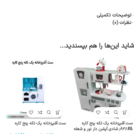
توضیحات تکمیلی
نظرات (0)
شاید این‌ها را هم بپسندید…
ست آشپزخانه یک تکه پنج کاره
ست آشپزخانه یک تکه پنج کاره
&#۸۲۱۱; شادی آپشن دار نور و شعله